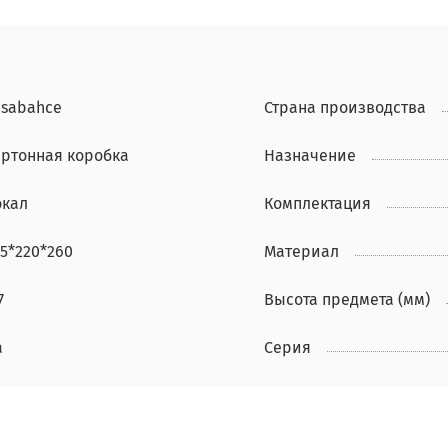
asabahce
Страна производства
артонная коробка
Назначение
окал
Комплектация
05*220*260
Материал
7
Высота предмета (мм)
а
Серия