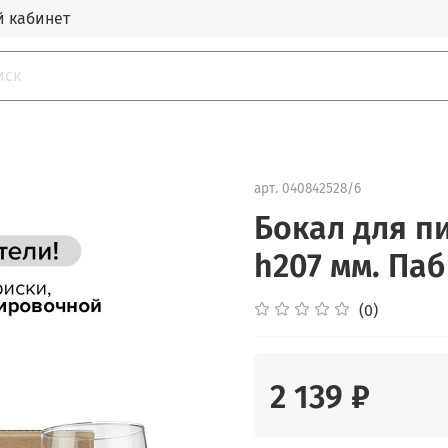
 кабинет
арт.
040842528/6
Бокал для пи
h207 мм. Паб 
(0)
2 139 ₽