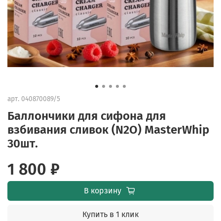
арт.
040870089/5
Баллончики для сифона для
взбивания сливок (N2O) MasterWhip
30шт.
1 800 ₽
В корзину
Купить в 1 клик